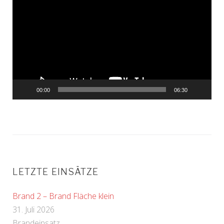
Player
00:00
06:30
LETZTE EINSÄTZE
Brand 2 – Brand Fläche klein
31. Juli 2026
Brandeinsatz