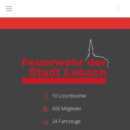
Skip
to
content
10 Löschbezirke
600 Mitglieder
24 Fahrzeuge