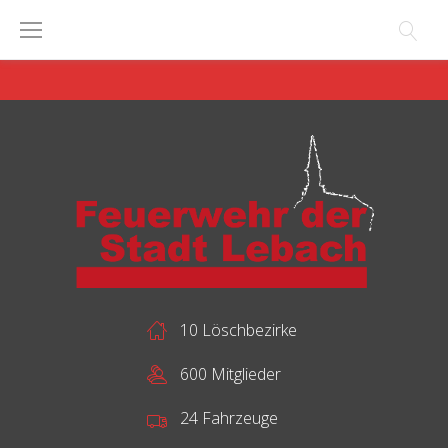
Skip
to
content
10 Löschbezirke
600 Mitglieder
24 Fahrzeuge