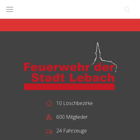
Skip
to
content
10 Löschbezirke
600 Mitglieder
24 Fahrzeuge