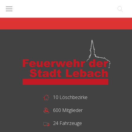
Skip
to
content
10 Löschbezirke
600 Mitglieder
24 Fahrzeuge