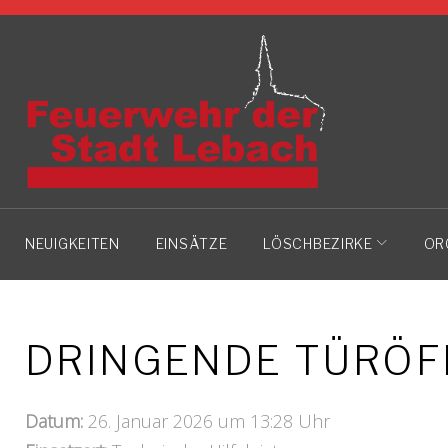
Skip
to
content
NEUIGKEITEN
EINSÄTZE
LÖSCHBEZIRKE
OR
DRINGENDE TÜRÖ
Datum:
26. Januar 2026 um 13:28 Uhr