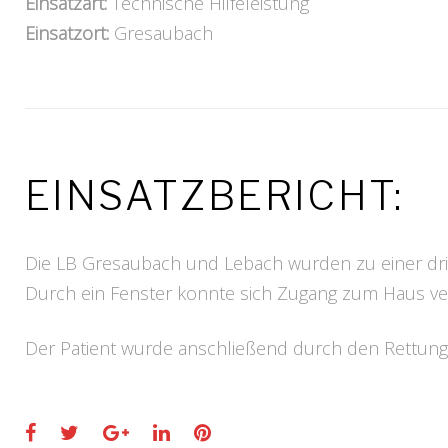
Einsatzart:
Technische Hilfeleistung
Einsatzort:
Gresaubach
EINSATZBERICHT:
Die LB Gresaubach und Lebach wurden zu einer dr
Durch ein Fenster konnte sich Zugang zum Haus ve
Der Patient wurde anschließend durch den Rettungs
Facebook
Twitter
Google+
LinkedIn
Pinterest