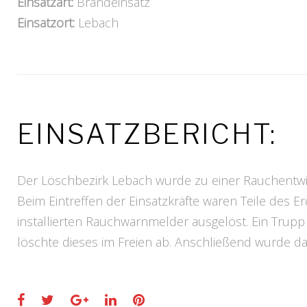
Einsatzart:
Brandeinsatz
Einsatzort:
Lebach
EINSATZBERICHT:
Der Löschbezirk Lebach wurde zu einer Rauchentwi
Beim Eintreffen der Einsatzkräfte waren Teile des E
installierten Rauchwarnmelder ausgelöst. Ein Tru
löschte dieses im Freien ab. Anschließend wurde d
Facebook
Twitter
Google+
LinkedIn
Pinterest