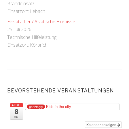
Brandeinsatz
Einsatzort: Lebach
Einsatz Tier / Asiatische Hornisse
25. Juli 2026
Technische Hilfeleistung
Einsatzort: Körprich
BEVORSTEHENDE VERANSTALTUNGEN
AUG.
Kids in the city
ganztägig
8
Sa.
Kalender anzeigen