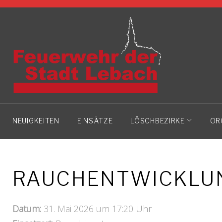
Skip
to
content
NEUIGKEITEN
EINSÄTZE
LÖSCHBEZIRKE
OR
RAUCHENTWICKLUN
Datum:
31. Mai 2026 um 17:20 Uhr