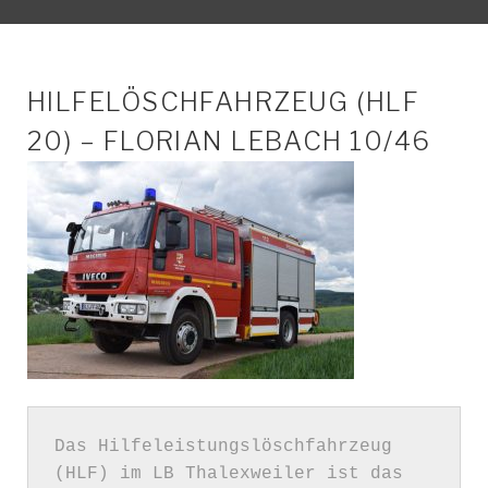
FAHRZEUGE
HILFELÖSCHFAHRZEUG (HLF
20) – FLORIAN LEBACH 10/46
–
LB
THALEXWEILER
Das Hilfeleistungslöschfahrzeug 
(HLF) im LB Thalexweiler ist das 