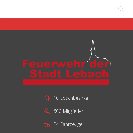
Skip
to
content
10 Löschbezirke
600 Mitglieder
24 Fahrzeuge