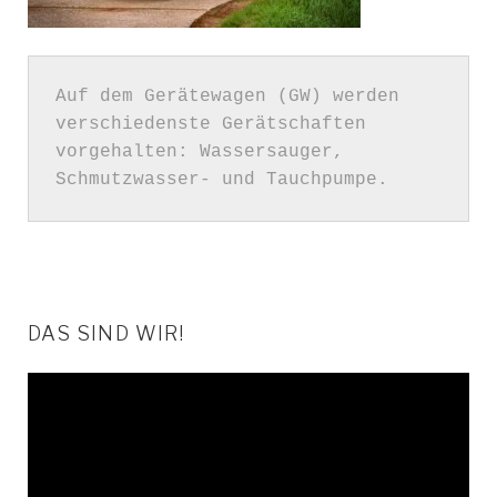
Auf dem Gerätewagen (GW) werden 
verschiedenste Gerätschaften 
vorgehalten: Wassersauger, 
Schmutzwasser- und Tauchpumpe.
DAS SIND WIR!
Video-
Player