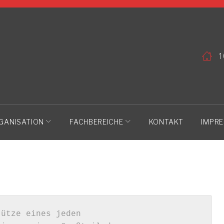
1
GANISATION
FACHBEREICHE
KONTAKT
IMPR
GE
ütze eines jeden 