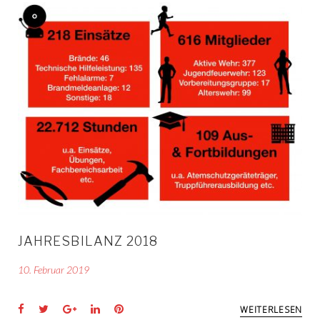
TAG:
10.
FEBRUAR
2019
JAHRESBILANZ 2018
10. Februar 2019
Facebook
Twitter
Google+
LinkedIn
Pinterest
WEITERLESEN