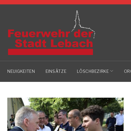
Skip
to
content
NEUIGKEITEN
EINSÄTZE
LÖSCHBEZIRKE
OR
TAG: