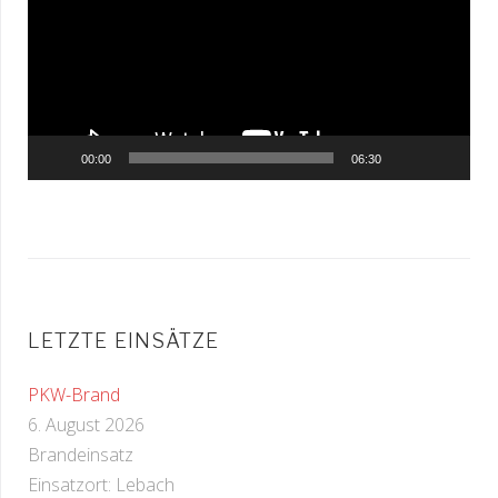
00:00
06:30
LETZTE EINSÄTZE
PKW-Brand
6. August 2026
Brandeinsatz
Einsatzort: Lebach