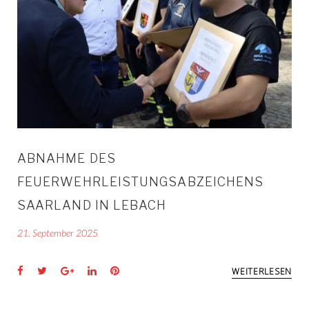
21.
SEPTEMB
ABNAHME DES
2025
FEUERWEHRLEISTUNGSABZEICHENS
SAARLAND IN LEBACH
21. September 2025
Facebook
Twitter
Google+
LinkedIn
Pinterest
WEITERLESEN