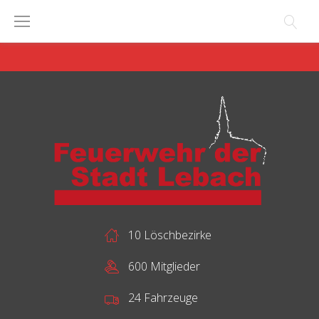
Skip
to
content
10 Löschbezirke
600 Mitglieder
24 Fahrzeuge