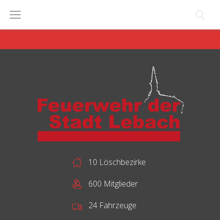
Skip
to
content
10 Löschbezirke
600 Mitglieder
24 Fahrzeuge