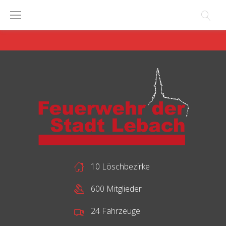
Skip
to
content
10 Löschbezirke
600 Mitglieder
24 Fahrzeuge