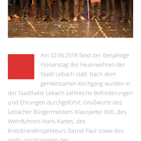
Am 02.06.2018 fand der diesjährige
A
Florianstag der Feuerwehren der
Stadt Lebach statt. Nach dem
gemeinsamen Kirchgang wurden in
der Stadthalle Lebach zahlreiche Beförderungen
und Ehrungen durchgeführt. Grußworte des
Lebacher Bürgermeisters Klauspeter Brill, des
Wehrführers Hans Kartes, des
Kreisbrandinspekteurs Bernd Paul sowie des
stellv. Vorsitzenden des