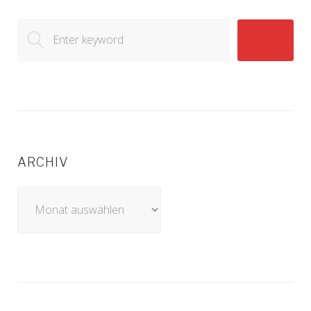
Search
GO!
for:
ARCHIV
Archiv