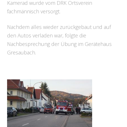
Kamerad wurde vom DRK Ortsverein
fachmännisch versorgt.
Nachdem alles wieder zurückgebaut und auf
den Autos verladen war, folgte die
Nachbesprechung der Übung im Gerätehaus
Gresaubach.