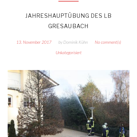
JAHRESHAUPTÜBUNG DES LB
GRESAUBACH
13. November 2017
by
Dominik Kühn
No comment(s)
Unkategorisiert