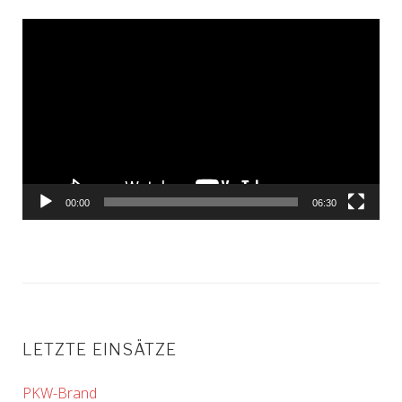
Video-
Player
00:00
06:30
LETZTE EINSÄTZE
PKW-Brand