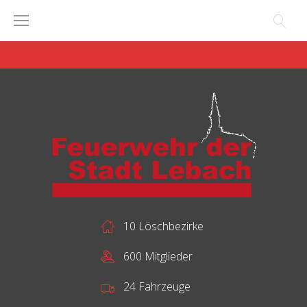
Skip
to
content
10 Löschbezirke
600 Mitglieder
24 Fahrzeuge