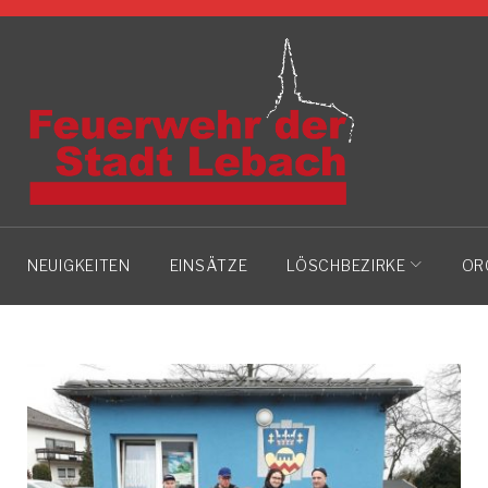
Skip
to
content
NEUIGKEITEN
EINSÄTZE
LÖSCHBEZIRKE
OR
TAG: