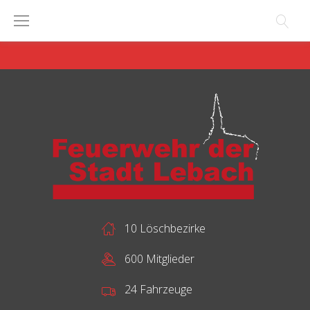
Skip
to
content
10 Löschbezirke
600 Mitglieder
24 Fahrzeuge