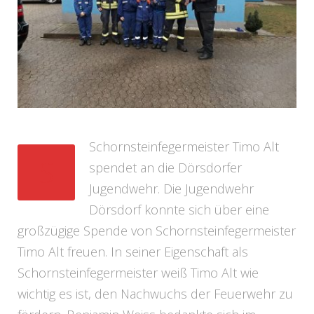
Schornsteinfegermeister Timo Alt
S
spendet an die Dörsdorfer
Jugendwehr. Die Jugendwehr
Dörsdorf konnte sich über eine
großzügige Spende von Schornsteinfegermeister
Timo Alt freuen. In seiner Eigenschaft als
Schornsteinfegermeister weiß Timo Alt wie
wichtig es ist, den Nachwuchs der Feuerwehr zu