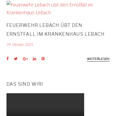
TAG:
FEUERWEHR LEBACH ÜBT DEN
29.
ERNSTFALL IM KRANKENHAUS LEBACH
OKTOBER
29. Oktober 2025
2025
Facebook
Twitter
Google+
LinkedIn
Pinterest
WEITERLESEN
DAS SIND WIR!