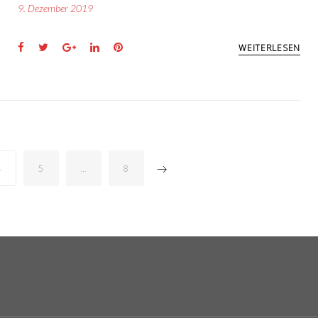
9. Dezember 2019
Facebook
Twitter
Google+
LinkedIn
Pinterest
WEITERLESEN
MERIERUNG
4
5
…
8