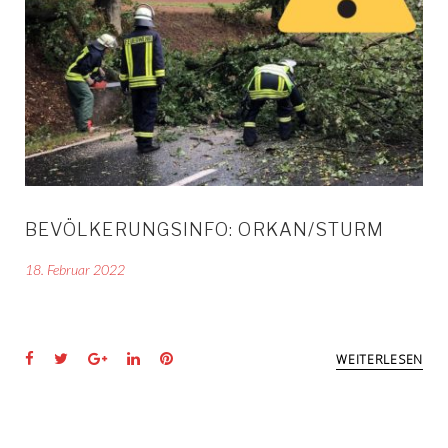
HEIM
BEVÖLKERUNGSINFO: ORKAN/STURM
18. Februar 2022
Facebook
Twitter
Google+
LinkedIn
Pinterest
WEITERLESEN