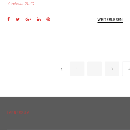
7. Februar 2020
Facebook
Twitter
Google+
LinkedIn
Pinterest
WEITERLESEN
SEITENNUM
1
…
3
DER
BEITRÄGE
IMPRESSUM